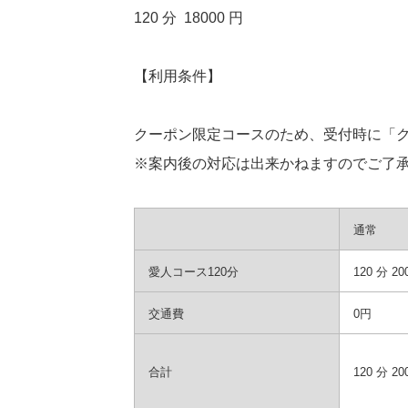
120
分
18000
円
【利用条件】
クーポン限定コースのため、受付時に「
※案内後の対応は出来かねますのでご了
通常
愛人コース120分
120 分 20
交通費
0円
合計
120 分 20