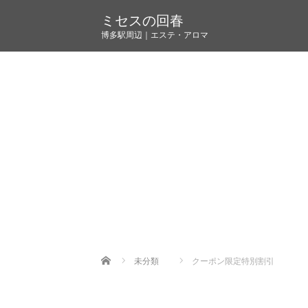
ミセスの回春
博多駅周辺｜エステ・アロマ
Home
未分類
クーポン限定特別割引